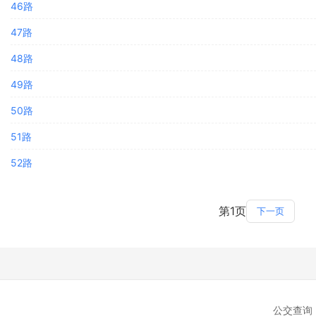
46路
47路
48路
49路
50路
51路
52路
第1页
下一页
公交查询