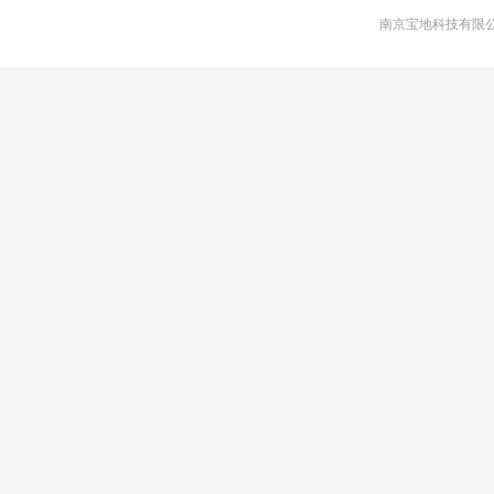
南京宝地科技有限公