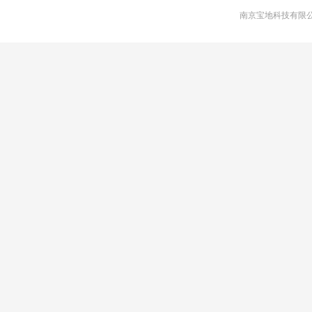
南京宝地科技有限公