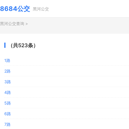
8684公交
黑河公交
黑河公交查询
>
（共523条）
1路
2路
3路
4路
5路
6路
7路