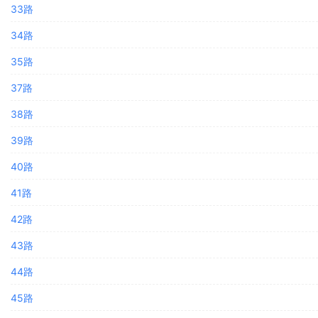
33路
34路
35路
37路
38路
39路
40路
41路
42路
43路
44路
45路