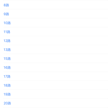
8路
9路
10路
11路
12路
13路
15路
16路
17路
18路
19路
20路