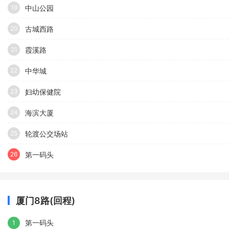
中山公园
19
古城西路
20
霞溪路
21
中华城
22
妇幼保健院
23
海滨大厦
24
轮渡公交场站
25
第一码头
26
厦门8路(回程)
第一码头
1