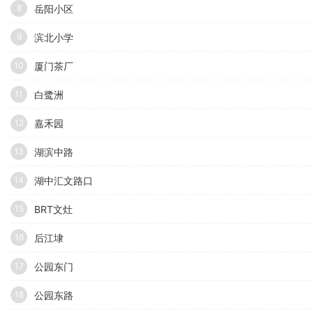
岳阳小区
8
滨北小学
9
厦门茶厂
10
白鹭洲
11
嘉禾园
12
湖滨中路
13
湖中汇文路口
14
BRT文灶
15
后江埭
16
公园东门
17
公园东路
18