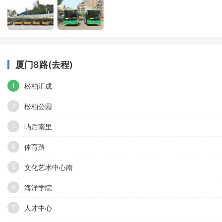
厦门8路(去程)
松柏汇成
1
松柏公园
2
屿后南里
3
体育路
4
文化艺术中心南
5
海洋学院
6
人才中心
7