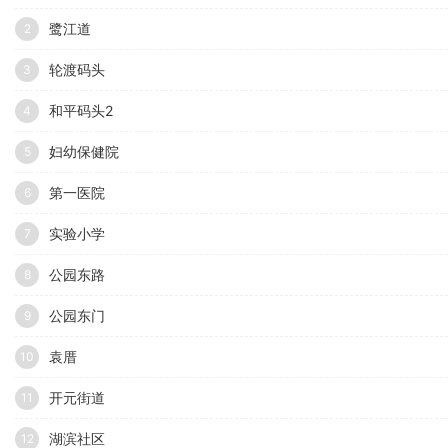
鹭江道
2
轮渡码头
3
和平码头2
4
妇幼保健院
5
第一医院
6
实验小学
7
公园东路
8
公园东门
9
袁厝
10
开元街道
11
湖滨社区
12