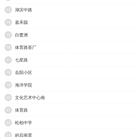
湖滨中路
13
嘉禾园
14
白鹭洲
15
体育路茶厂
16
七星路
17
岳阳小区
18
海洋学院
19
文化艺术中心南
20
体育路
21
松柏中学
22
屿后南里
23