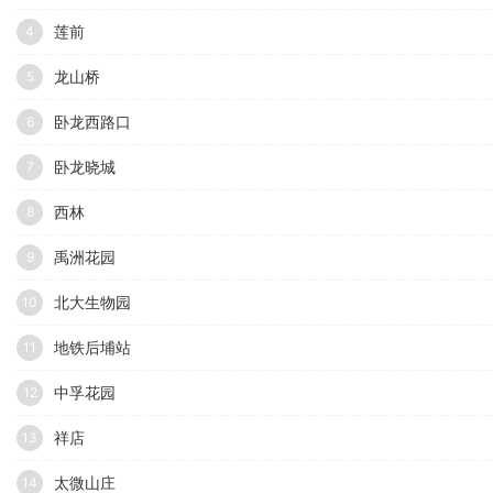
莲前
4
龙山桥
5
卧龙西路口
6
卧龙晓城
7
西林
8
禹洲花园
9
北大生物园
10
地铁后埔站
11
中孚花园
12
祥店
13
太微山庄
14