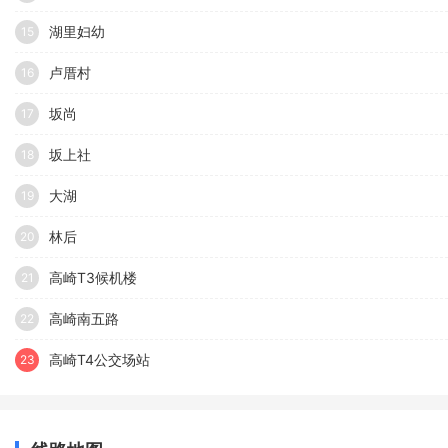
湖里妇幼
15
卢厝村
16
坂尚
17
坂上社
18
大湖
19
林后
20
高崎T3候机楼
21
高崎南五路
22
高崎T4公交场站
23