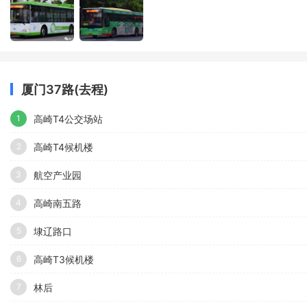
厦门37路(去程)
高崎T4公交场站
1
高崎T4候机楼
2
航空产业园
3
高崎南五路
4
埭辽路口
5
高崎T3候机楼
6
林后
7