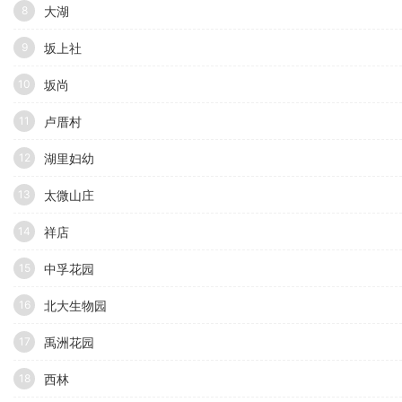
大湖
8
坂上社
9
坂尚
10
卢厝村
11
湖里妇幼
12
太微山庄
13
祥店
14
中孚花园
15
北大生物园
16
禹洲花园
17
西林
18