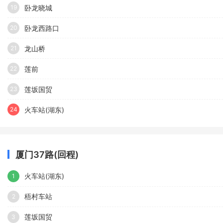
卧龙晓城
19
卧龙西路口
20
龙山桥
21
莲前
22
莲坂国贸
23
火车站(湖东)
24
厦门37路(回程)
火车站(湖东)
1
梧村车站
2
莲坂国贸
3