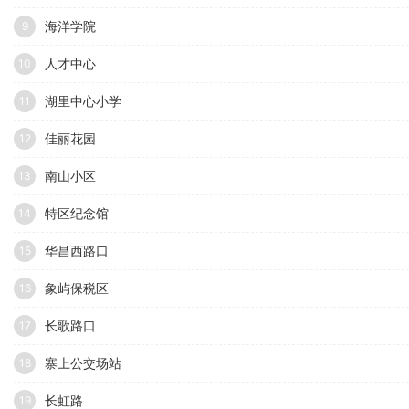
海洋学院
9
人才中心
10
湖里中心小学
11
佳丽花园
12
南山小区
13
特区纪念馆
14
华昌西路口
15
象屿保税区
16
长歌路口
17
寨上公交场站
18
长虹路
19