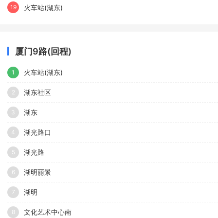
火车站(湖东)
19
厦门9路(回程)
火车站(湖东)
1
湖东社区
2
湖东
3
湖光路口
4
湖光路
5
湖明丽景
6
湖明
7
文化艺术中心南
8