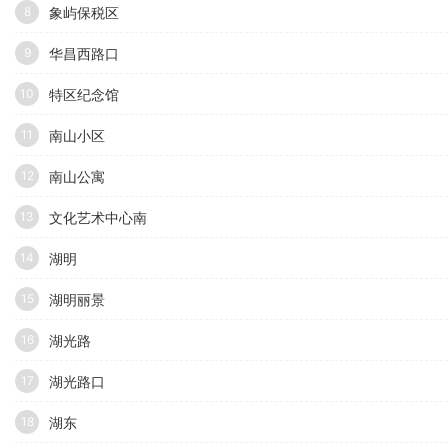
象屿保税区
8
华昌西路口
9
特区纪念馆
10
南山小区
11
南山公寓
12
文化艺术中心南
13
湖明
14
湖明丽景
15
湖光路
16
湖光路口
17
湖东
18