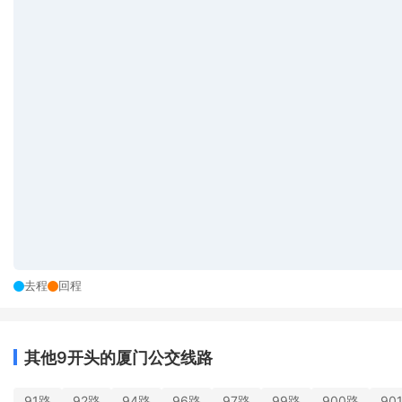
去程
回程
其他9开头的厦门公交线路
91路
92路
94路
96路
97路
99路
900路
90