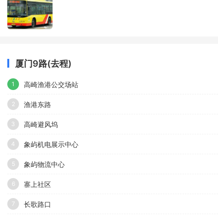
厦门9路(去程)
高崎渔港公交场站
1
渔港东路
2
高崎避风坞
3
象屿机电展示中心
4
象屿物流中心
5
寨上社区
6
长歌路口
7