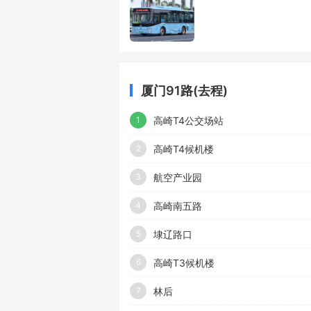
厦门91路(去程)
高崎T4公交场站
1
高崎T4候机楼
2
航空产业园
3
高崎南五路
4
埭辽路口
5
高崎T3候机楼
6
林后
7