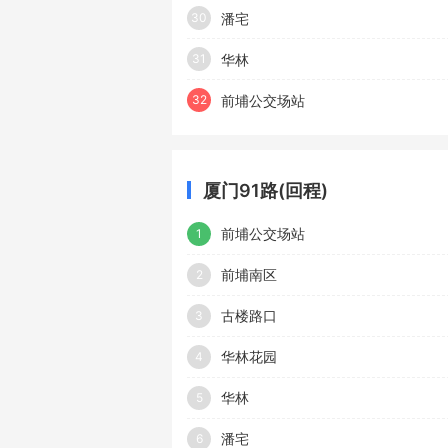
潘宅
30
华林
31
前埔公交场站
32
厦门91路(回程)
前埔公交场站
1
前埔南区
2
古楼路口
3
华林花园
4
华林
5
潘宅
6