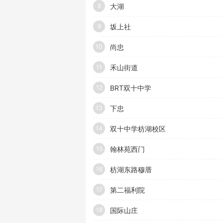
大湖
8
坂上社
9
尚忠
10
禾山街道
11
BRT双十中学
12
下忠
13
双十中学枋湖校区
14
翰林苑西门
15
枋湖东路穆厝
16
第二福利院
17
国际山庄
18