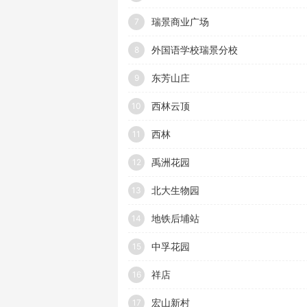
瑞景商业广场
7
外国语学校瑞景分校
8
东芳山庄
9
西林云顶
10
西林
11
禹洲花园
12
北大生物园
13
地铁后埔站
14
中孚花园
15
祥店
16
宏山新村
17