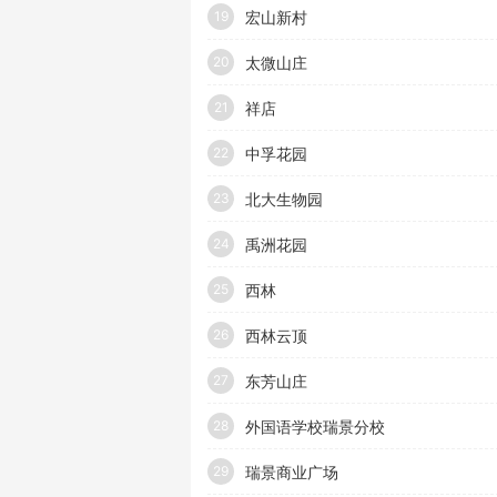
宏山新村
19
太微山庄
20
祥店
21
中孚花园
22
北大生物园
23
禹洲花园
24
西林
25
西林云顶
26
东芳山庄
27
外国语学校瑞景分校
28
瑞景商业广场
29