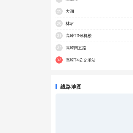
大湖
29
林后
30
高崎T3候机楼
31
高崎南五路
32
高崎T4公交场站
33
线路地图