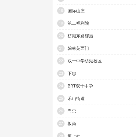
国际山庄
18
第二福利院
19
枋湖东路穆厝
20
翰林苑西门
21
双十中学枋湖校区
22
下忠
23
BRT双十中学
24
禾山街道
25
尚忠
26
坂尚
27
坂上社
28