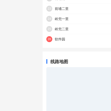
前埔二里
23
岭兜一里
24
岭兜二里
25
软件园
26
线路地图