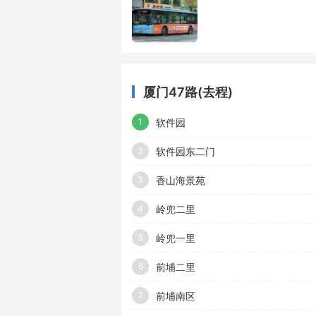
厦门47路(去程)
软件园
1
软件园东二门
2
香山海景苑
3
岭兜二里
4
岭兜一里
5
前埔二里
6
前埔南区
7