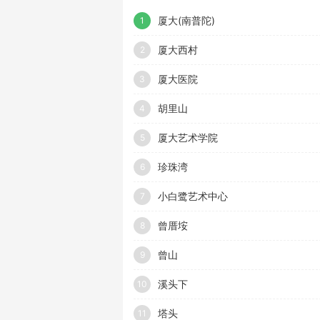
厦大(南普陀)
1
厦大西村
2
厦大医院
3
胡里山
4
厦大艺术学院
5
珍珠湾
6
小白鹭艺术中心
7
曾厝垵
8
曾山
9
溪头下
10
塔头
11