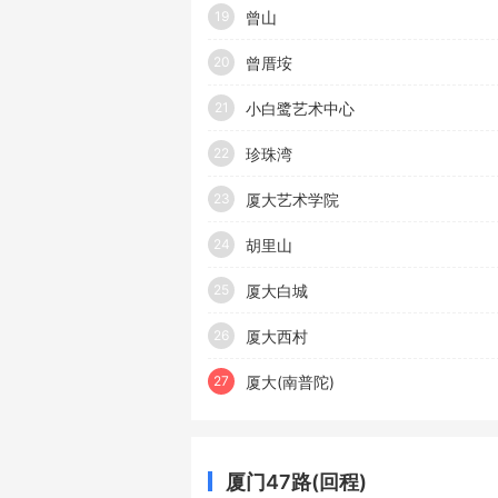
曾山
19
曾厝垵
20
小白鹭艺术中心
21
珍珠湾
22
厦大艺术学院
23
胡里山
24
厦大白城
25
厦大西村
26
厦大(南普陀)
27
厦门47路(回程)