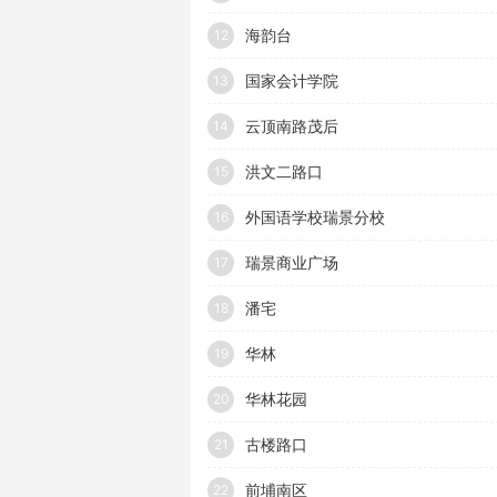
海韵台
12
国家会计学院
13
云顶南路茂后
14
洪文二路口
15
外国语学校瑞景分校
16
瑞景商业广场
17
潘宅
18
华林
19
华林花园
20
古楼路口
21
前埔南区
22