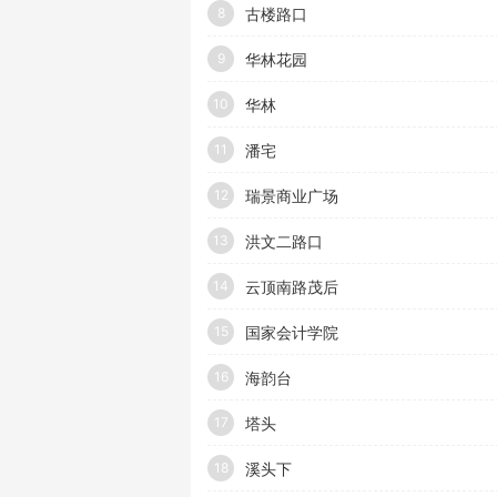
古楼路口
8
华林花园
9
华林
10
潘宅
11
瑞景商业广场
12
洪文二路口
13
云顶南路茂后
14
国家会计学院
15
海韵台
16
塔头
17
溪头下
18