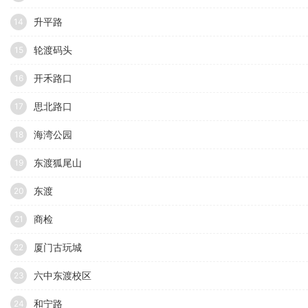
升平路
14
轮渡码头
15
开禾路口
16
思北路口
17
海湾公园
18
东渡狐尾山
19
东渡
20
商检
21
厦门古玩城
22
六中东渡校区
23
和宁路
24