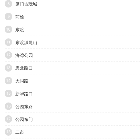
厦门古玩城
8
商检
9
东渡
10
东渡狐尾山
11
海湾公园
12
思北路口
13
大同路
14
新华路口
15
公园东路
16
公园东门
17
二市
18