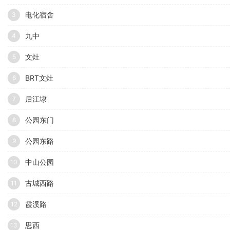
电化宿舍
3
九中
4
文灶
5
BRT文灶
6
后江埭
7
公园东门
8
公园东路
9
中山公园
10
古城西路
11
霞溪路
12
思西
13