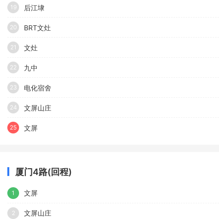
后江埭
19
BRT文灶
20
文灶
21
九中
22
电化宿舍
23
文屏山庄
24
文屏
25
厦门4路(回程)
文屏
1
文屏山庄
2