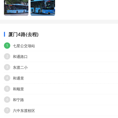
厦门4路(去程)
七星公交场站
1
和通路口
2
东渡二小
3
和通里
4
和顺里
5
和宁路
6
六中东渡校区
7