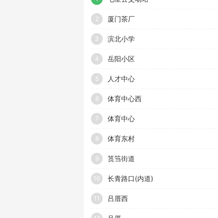
厦门茶厂
2
滨北小学
3
岳阳小区
4
人才中心
5
体育中心西
6
体育中心
7
体育东村
8
筼筜街道
9
长青路口(内道)
10
吕厝西
11