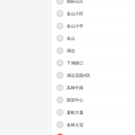
国际山庄
23
金山小区
24
金山小学
25
金山
26
湖边
27
下湖路口
28
湖边花园A区
29
高林中路
30
国贸中心
31
厦航大厦
32
金林云玺
33