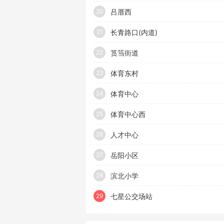
吕厝西
20
长青路口(内道)
21
筼筜街道
22
体育东村
23
体育中心
24
体育中心西
25
人才中心
26
岳阳小区
27
滨北小学
28
七星公交场站
29