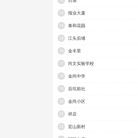
吕厝
12
报业大厦
13
泰和花园
14
江头后埔
15
金丰里
16
尚文实验学校
17
金尚中学
18
后坑前社
19
金尚小区
20
祥店
21
宏山新村
22