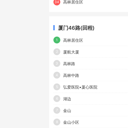
高林居住区
34
厦门46路(回程)
高林居住区
1
厦航大厦
2
高林路
3
高林中路
4
弘爱医院•厦心医院
5
湖边
6
金山
7
金山小区
8