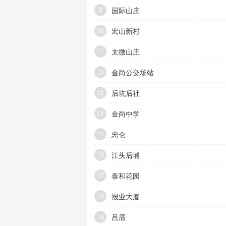
国际山庄
9
宏山新村
10
太微山庄
11
金尚公交场站
12
后坑后社
13
金尚中学
14
忠仑
15
江头后埔
16
泰和花园
17
报业大厦
18
吕厝
19